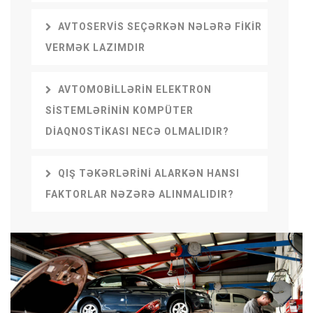
AVTOSERVIS SEÇƏRKƏN NƏLƏRƏ FIKIR
VERMƏK LAZIMDIR
AVTOMOBILLƏRIN ELEKTRON
SISTEMLƏRININ KOMPÜTER
DIAQNOSTIKASI NECƏ OLMALIDIR?
QIŞ TƏKƏRLƏRINI ALARKƏN HANSI
FAKTORLAR NƏZƏRƏ ALINMALIDIR?