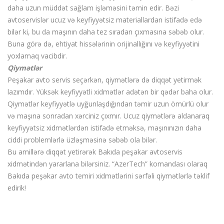
daha uzun müddət sağlam işləməsini təmin edir. Bəzi
avtoservislər ucuz və keyfiyyətsiz materiallardan istifadə edə
bilər ki, bu da maşının daha tez sıradan çıxmasına səbəb olur.
Buna görə də, ehtiyat hissələrinin orijinallığını və keyfiyyətini
yoxlamaq vacibdir.
Qiymətlər
Peşakar avto servis seçərkən, qiymətlərə də diqqət yetirmək
lazımdır. Yüksək keyfiyyətli xidmətlər adətən bir qədər baha olur.
Qiymətlər keyfiyyətlə uyğunlaşdığından təmir uzun ömürlü olur
və maşına sonradan xərciniz çıxmır. Ucuz qiymətlərə aldanaraq
keyfiyyətsiz xidmətlərdən istifadə etməksə, maşınınızın daha
ciddi problemlərlə üzləşməsinə səbəb ola bilər.
Bu amillərə diqqət yetirərək Bakıda peşakar avtoservis
xidmətindən yararlana bilərsiniz. “AzerTech” komandası olaraq
Bakıda peşəkar avto temiri xidmətlərini sərfəli qiymətlərlə təklif
edirik!