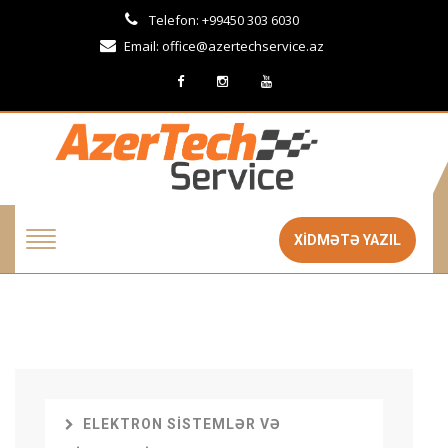
Telefon: +99450 303 6030
Email:
office@azertechservice.az
XİDMƏTƏ YAZIL
ELEKTRON SISTEMLƏR VƏ