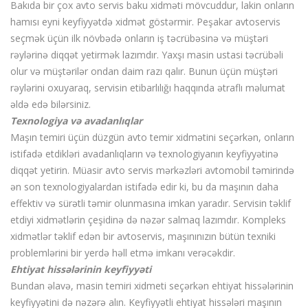
Bakıda bir çox avto servis baku xidməti mövcuddur, lakin onların
hamısı eyni keyfiyyətdə xidmət göstərmir. Peşakar avtoservis
seçmək üçün ilk növbədə onların iş təcrübəsinə və müştəri
rəylərinə diqqət yetirmək lazımdır. Yaxşı masin ustasi təcrübəli
olur və müştərilər ondan daim razı qalır. Bunun üçün müştəri
rəylərini oxuyaraq, servisin etibarlılığı haqqında ətraflı məlumat
əldə edə bilərsiniz.
Texnologiya və avadanlıqlar
Maşın temiri üçün düzgün avto temir xidmətini seçərkən, onların
istifadə etdikləri avadanlıqların və texnologiyanın keyfiyyətinə
diqqət yetirin. Müasir avto servis mərkəzləri avtomobil təmirində
ən son texnologiyalardan istifadə edir ki, bu da maşının daha
effektiv və sürətli təmir olunmasına imkan yaradır. Servisin təklif
etdiyi xidmətlərin çeşidinə də nəzər salmaq lazımdır. Kompleks
xidmətlər təklif edən bir avtoservis, maşınınızın bütün texniki
problemlərini bir yerdə həll etmə imkanı verəcəkdir.
Ehtiyat hissələrinin keyfiyyəti
Bundan əlavə, masin temiri xidmeti seçərkən ehtiyat hissələrinin
keyfiyyətini də nəzərə alın. Keyfiyyətli ehtiyat hissələri maşının