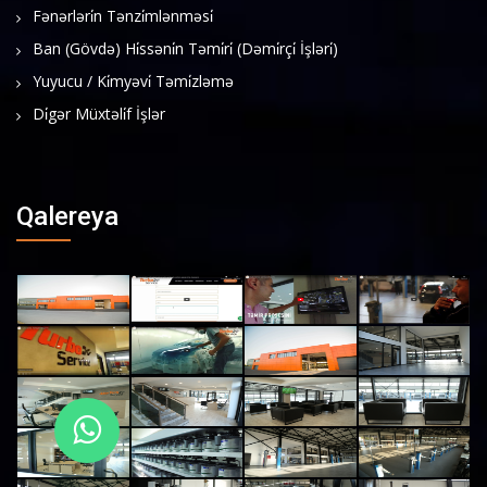
Fənərləri̇n Tənzi̇mlənməsi̇
Ban (Gövdə) Hi̇ssəni̇n Təmi̇ri̇ (Dəmi̇rçi̇ İşləri̇)
Yuyucu / Ki̇myəvi̇ Təmi̇zləmə
Di̇gər Müxtəli̇f İşlər
Qalereya