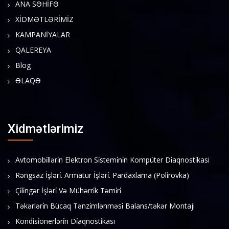
ANA SƏHİFƏ
XİDMƏTLƏRİMİZ
KAMPANİYALAR
QALEREYA
Blog
ƏLAQƏ
Xidmətlərimiz
Avtomobi̇lləri̇n Elektron Si̇stemi̇ni̇n Kompüter Di̇aqnosti̇kasi
Rəngsaz İşləri̇. Armatur İşləri̇. Pardaxlama (Poli̇rovka)
Çi̇li̇ngər İşləri̇ Və Mühərri̇k Təmi̇ri̇
Təkərləri̇n Bücaq Tənzi̇mlənməsi̇ Balans/təkər Montaji
Kondi̇si̇onerləri̇n Di̇aqnosti̇kasi