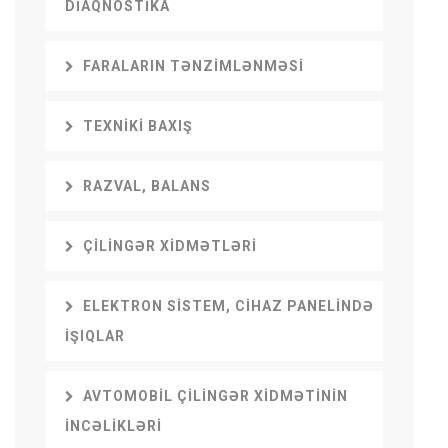
DIAQNOSTIKA
FARALARIN TƏNZIMLƏNMƏSI
TEXNIKI BAXIŞ
RAZVAL, BALANS
ÇILINGƏR XIDMƏTLƏRI
ELEKTRON SISTEM, CIHAZ PANELINDƏ
IŞIQLAR
AVTOMOBIL ÇILINGƏR XIDMƏTININ
INCƏLIKLƏRI