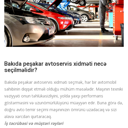
Bakıda peşakar avtoservis xidməti necə
seçilməlidir?
Bakıda peşakar avtoservis xidməti seçmək, hər bir avtomobil
sahibinin diqqət etməli olduğu mühüm məsələdir. Maşının texniki
vəziyyəti onun təhlükəsizliyini, yolda yaxşı performans
göstərməsini və uzunömürlülüyünü müəyyən edir. Buna görə də,
doğru avto temir seçimi maşınınızın ömrünü uzadacaq və sizi
əlavə xərcdən qurtaracaq.
İş təcrübəsi və müştəri rəyləri